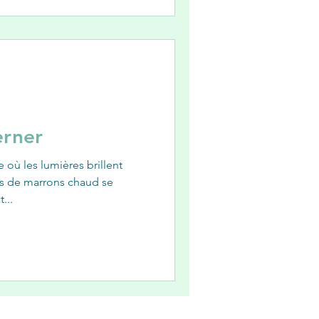
erner
e où les lumières brillent
rs de marrons chaud se
...