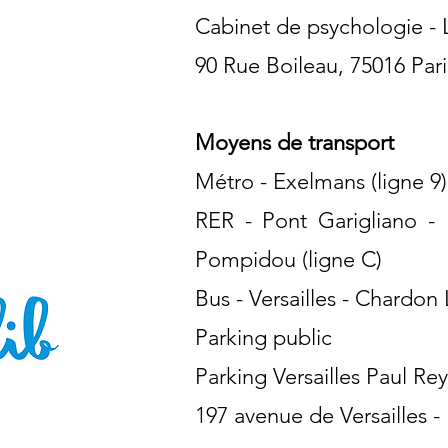
ges, Rennes, Grenoble, Angers, Brest, Tours, Ami
Cabinet de psychologie -
d, Bruxelles, Genève, Brest, Caen, Lyon, Avignon, 
90 Rue Boileau, 75016 Pari
Moyens de transport
Métro - Exelmans (ligne 9)
RER - Pont Garigliano -
Pompidou (ligne C)
Bus - Versailles - Chardon 
Parking public
Parking Versailles Paul Re
197 avenue de Versailles -