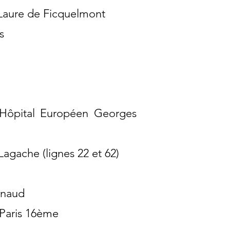
ens, Nantes, Perpignan, Orléans, Rouen,
 Laure de Ficquelmont
Roubaix, Le havre, Genève, Bruxelles.
s
 Hôpital Européen Georges
Lagache (lignes 22 et 62)
ynaud
 Paris 16ème