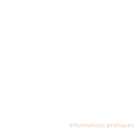
ure de Ficquelm
Psychologue
Thérapies Paris 16
cialités
Thérapies
Informations pratiques