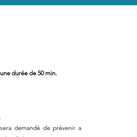
une durée de 50 min.
.
s sera demandé de préve
nir a