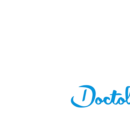
Bordeaux, Lyon, Strasbourg, Montpellier, Limo
Avignon, Poitiers, Boulogne , Clermont-Ferran