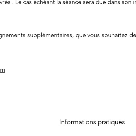
vrés .
Le cas échéant la séance sera due dans son in
ignements supplémentaires, que vous souhaitez de
om
Informations pratiques
 Thérapies. Psychologue France. Paris, Toulon, Mar