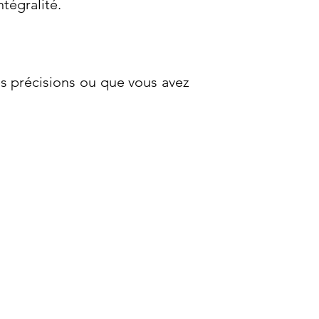
tégralité.
s précisions ou que vous avez
seille, Nîmes, Lille, Aix-en Provence,