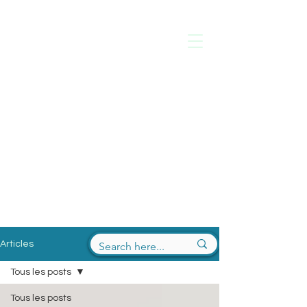
Laure de
Ficquelmont
Psychologue
Thérapies Paris 16
Articles
Tous les posts
Tous les posts