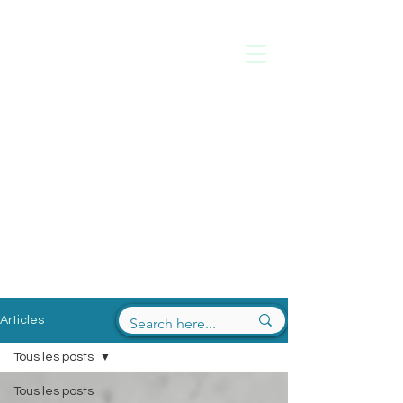
Laure de
Ficquelmont
Psychologue
Thérapies Paris 16
Articles
Tous les posts
Tous les posts