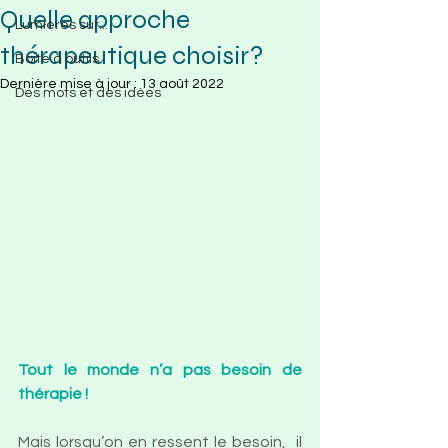
Quelle approche
Lumières sur...
thérapeutique choisir?
Boite à outils
Dernière mise à jour :
13 août 2022
Des mots et des idées
Tout le monde n’a pas besoin de 
thérapie !
Mais lorsqu’on en ressent le besoin,  il 