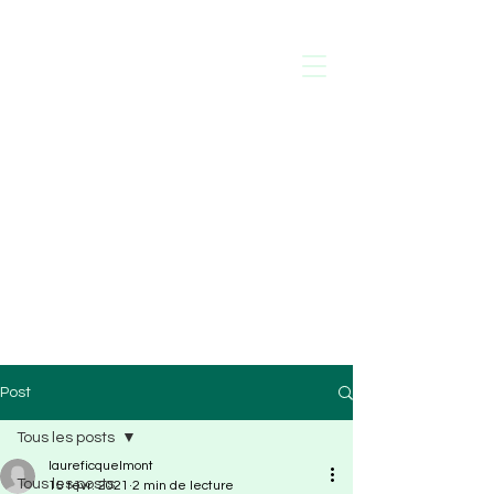
Laure de
Ficquelmont
Psychologue
Thérapies Paris 16
Post
Tous les posts
laureficquelmont
Tous les posts
15 févr. 2021
2 min de lecture