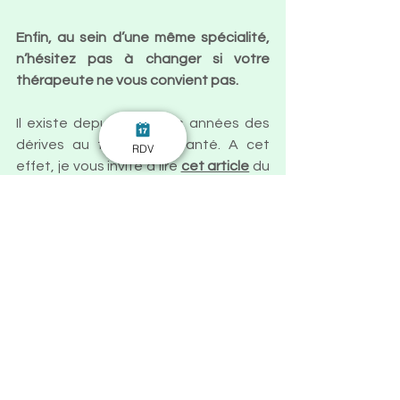
Enfin, au sein d’une même spécialité, 
n’hésitez pas à changer si votre 
thérapeute ne vous convient pas. 
Il existe depuis quelques années des 
dérives au tour de la santé. A cet 
RDV
effet, je vous invite à lire 
cet article
 du 
ministère de la santé met en garde 
contre des soins non réglementés et 
liste une série de questions 
pertinentes à se poser avant d'être 
pris  en charge.
Pour en découvrir plus sur les TCC je 
vous invite à découvrir 
mon article
 sur 
le sujet!
thérapie comportementales
thérapies
tcc
Lumières sur...