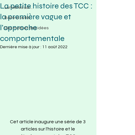
La petite histoire des TCC :
Lumières sur...
la première vague et
Boite à outils
l’approche
Des mots et des idées
comportementale
Dernière mise à jour :
11 août 2022
Cet article inaugure une série de 3 
articles sur l'histoire et le 