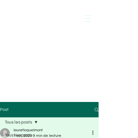
Laure de
Ficquelmont
Psychologue
Thérapies Paris 16
Post
Tous les posts
laureficquelmont
Tous les posts
1 oct. 2020
9 min de lecture