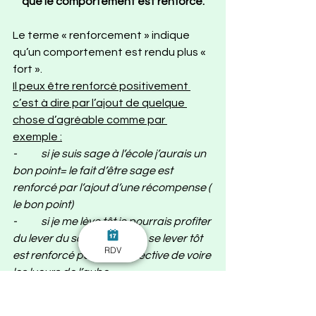
que le comportement est renforcé.
Le terme « renforcement » indique 
qu’un comportement est rendu plus « 
fort ».
Il peux être renforcé positivement 
c’est à dire par l’ajout de quelque 
chose d’agréable comme par 
exemple :
-	si je suis sage à l’école j’aurais un 
bon point= le fait d’être sage est 
renforcé par l’ajout d’une récompense ( 
le bon point)
-	si je me lève tôt je pourrais profiter 
du lever du soleil= le fait de se lever tôt 
RDV
est renforcé par la perspective de voire 
les lueurs de l’aube
-	si je finalise ce contrat dans les 
temps je recevrais une prime= le fait de 